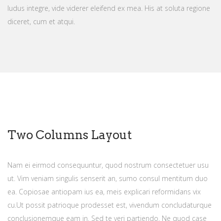
ludus integre, vide viderer eleifend ex mea. His at soluta regione
diceret, cum et atqui.
Two Columns Layout
Nam ei eirmod consequuntur, quod nostrum consectetuer usu
ut. Vim veniam singulis senserit an, sumo consul mentitum duo
ea. Copiosae antiopam ius ea, meis explicari reformidans vix
cu.Ut possit patrioque prodesset est, vivendum concludaturque
conclusionemque eam in. Sed te veri partiendo. Ne quod case