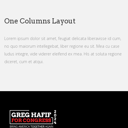
One Columns Layout
Lorem ipsum dolor sit amet, feugiat delicata liberavisse id cum,
no quo maiorum intellegebat, liber regione eu sit. Mea cu case
ludus integre, vide viderer eleifend ex mea. His at soluta regione
diceret, cum et atqui.