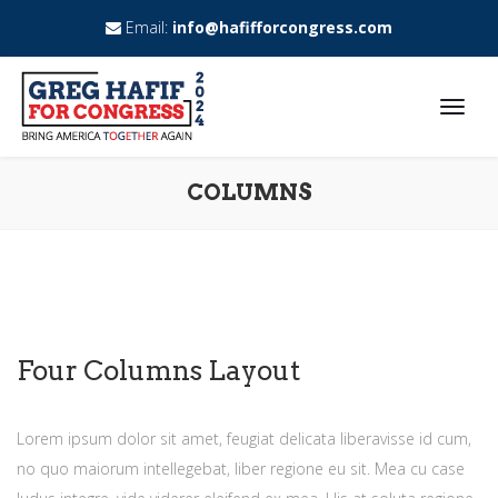
Email:
info@hafifforcongress.com
COLUMNS
Four Columns Layout
Lorem ipsum dolor sit amet, feugiat delicata liberavisse id cum,
no quo maiorum intellegebat, liber regione eu sit. Mea cu case